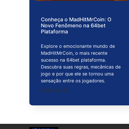
Conheça o MadHitMrCoin: O
Novo Fenômeno na 64bet
Plataforma
Explore o emocionante mundo de
MadHitMrCoin, o mais recente
sucesso na 64bet plataforma.
Descubra suas regras, mecânicas de
jogo e por que ele se tornou uma
sensação entre os jogadores.
2026-02-09