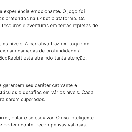
a experiência emocionante. O jogo foi
s preferidos na 64bet plataforma. Os
esouros e aventuras em terras repletas de
os níveis. A narrativa traz um toque de
dicionam camadas de profundidade à
icoRabbit está atraindo tanta atenção.
 garantem seu caráter cativante e
táculos e desafios em vários níveis. Cada
ara serem superados.
r, pular e se esquivar. O uso inteligente
que podem conter recompensas valiosas.