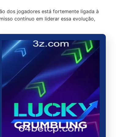
ção dos jogadores está fortemente ligada à
isso contínuo em liderar essa evolução,