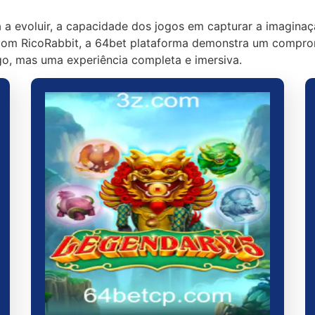
a a evoluir, a capacidade dos jogos em capturar a imagina
 Com RicoRabbit, a 64bet plataforma demonstra um comprom
o, mas uma experiência completa e imersiva.