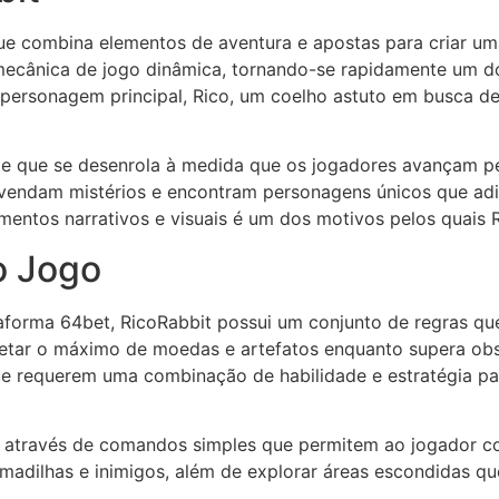
que combina elementos de aventura e apostas para criar um
mecânica de jogo dinâmica, tornando-se rapidamente um do
rsonagem principal, Rico, um coelho astuto em busca de t
te que se desenrola à medida que os jogadores avançam pel
esvendam mistérios e encontram personagens únicos que a
entos narrativos e visuais é um dos motivos pelos quais R
o Jogo
forma 64bet, RicoRabbit possui um conjunto de regras que
oletar o máximo de moedas e artefatos enquanto supera obs
ue requerem uma combinação de habilidade e estratégia p
através de comandos simples que permitem ao jogador corre
rmadilhas e inimigos, além de explorar áreas escondidas 