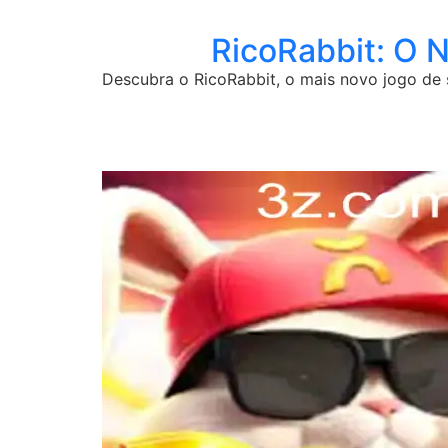
RicoRabbit: O 
Descubra o RicoRabbit, o mais novo jogo de 