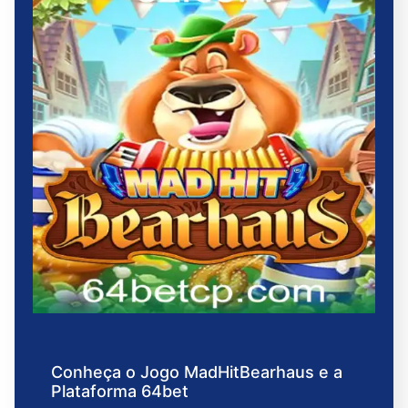
Conheça o Jogo MadHitBearhaus e a
Plataforma 64bet