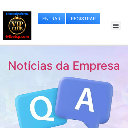
ENTRAR
REGISTRAR
Notícias da Empresa