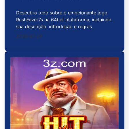
Descubra tudo sobre o emocionante jogo
RushFever7s na 64bet plataforma, incluindo
sua descrição, introdução e regras.
2026-01-29