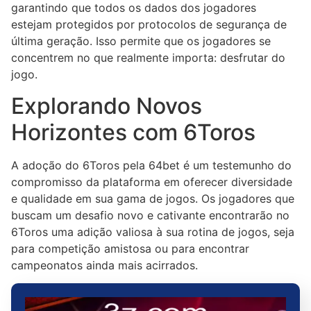
garantindo que todos os dados dos jogadores
estejam protegidos por protocolos de segurança de
última geração. Isso permite que os jogadores se
concentrem no que realmente importa: desfrutar do
jogo.
Explorando Novos
Horizontes com 6Toros
A adoção do 6Toros pela 64bet é um testemunho do
compromisso da plataforma em oferecer diversidade
e qualidade em sua gama de jogos. Os jogadores que
buscam um desafio novo e cativante encontrarão no
6Toros uma adição valiosa à sua rotina de jogos, seja
para competição amistosa ou para encontrar
campeonatos ainda mais acirrados.