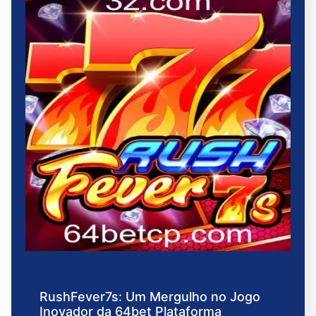
RushFever7s: Um Mergulho no Jogo
Inovador da 64bet Plataforma