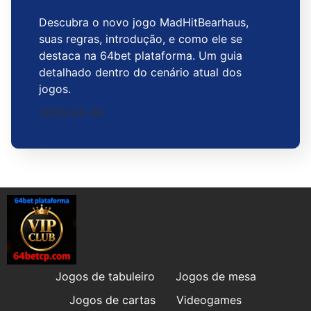
Descubra o novo jogo MadHitBearhaus,
suas regras, introdução, e como ele se
destaca na 64bet plataforma. Um guia
detalhado dentro do cenário atual dos
jogos.
2026-04-06
Jogos de tabuleiro
Jogos de mesa
Jogos de cartas
Videogames