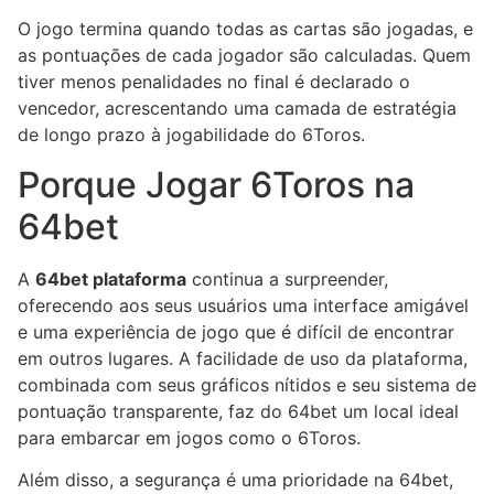
O jogo termina quando todas as cartas são jogadas, e
as pontuações de cada jogador são calculadas. Quem
tiver menos penalidades no final é declarado o
vencedor, acrescentando uma camada de estratégia
de longo prazo à jogabilidade do 6Toros.
Porque Jogar 6Toros na
64bet
A
64bet plataforma
continua a surpreender,
oferecendo aos seus usuários uma interface amigável
e uma experiência de jogo que é difícil de encontrar
em outros lugares. A facilidade de uso da plataforma,
combinada com seus gráficos nítidos e seu sistema de
pontuação transparente, faz do 64bet um local ideal
para embarcar em jogos como o 6Toros.
Além disso, a segurança é uma prioridade na 64bet,