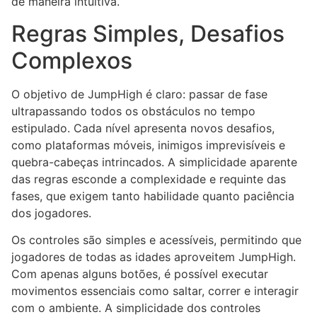
de maneira intuitiva.
Regras Simples, Desafios
Complexos
O objetivo de JumpHigh é claro: passar de fase
ultrapassando todos os obstáculos no tempo
estipulado. Cada nível apresenta novos desafios,
como plataformas móveis, inimigos imprevisíveis e
quebra-cabeças intrincados. A simplicidade aparente
das regras esconde a complexidade e requinte das
fases, que exigem tanto habilidade quanto paciência
dos jogadores.
Os controles são simples e acessíveis, permitindo que
jogadores de todas as idades aproveitem JumpHigh.
Com apenas alguns botões, é possível executar
movimentos essenciais como saltar, correr e interagir
com o ambiente. A simplicidade dos controles