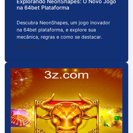
Explorando NeonShapes: O Novo Jogo
na 64bet Plataforma
Descubra NeonShapes, um jogo inovador
na 64bet plataforma, e explore sua
mecânica, regras e como se destacar.
2026-04-19