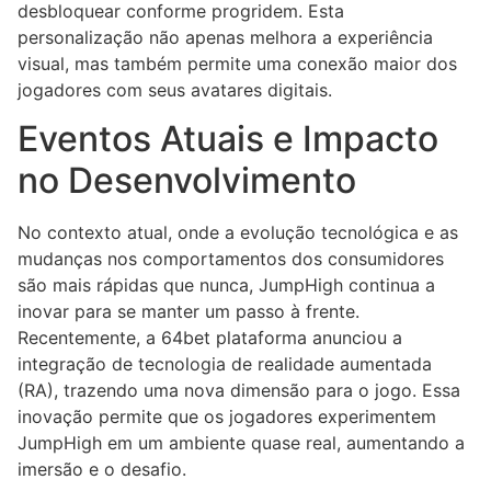
desbloquear conforme progridem. Esta
personalização não apenas melhora a experiência
visual, mas também permite uma conexão maior dos
jogadores com seus avatares digitais.
Eventos Atuais e Impacto
no Desenvolvimento
No contexto atual, onde a evolução tecnológica e as
mudanças nos comportamentos dos consumidores
são mais rápidas que nunca, JumpHigh continua a
inovar para se manter um passo à frente.
Recentemente, a 64bet plataforma anunciou a
integração de tecnologia de realidade aumentada
(RA), trazendo uma nova dimensão para o jogo. Essa
inovação permite que os jogadores experimentem
JumpHigh em um ambiente quase real, aumentando a
imersão e o desafio.