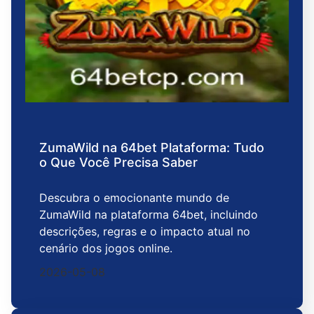
ZumaWild na 64bet Plataforma: Tudo
o Que Você Precisa Saber
Descubra o emocionante mundo de
ZumaWild na plataforma 64bet, incluindo
descrições, regras e o impacto atual no
cenário dos jogos online.
2026-05-08