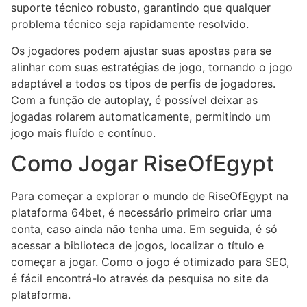
suporte técnico robusto, garantindo que qualquer
problema técnico seja rapidamente resolvido.
Os jogadores podem ajustar suas apostas para se
alinhar com suas estratégias de jogo, tornando o jogo
adaptável a todos os tipos de perfis de jogadores.
Com a função de autoplay, é possível deixar as
jogadas rolarem automaticamente, permitindo um
jogo mais fluído e contínuo.
Como Jogar RiseOfEgypt
Para começar a explorar o mundo de RiseOfEgypt na
plataforma 64bet, é necessário primeiro criar uma
conta, caso ainda não tenha uma. Em seguida, é só
acessar a biblioteca de jogos, localizar o título e
começar a jogar. Como o jogo é otimizado para SEO,
é fácil encontrá-lo através da pesquisa no site da
plataforma.