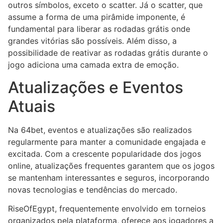
outros símbolos, exceto o scatter. Já o scatter, que
assume a forma de uma pirâmide imponente, é
fundamental para liberar as rodadas grátis onde
grandes vitórias são possíveis. Além disso, a
possibilidade de reativar as rodadas grátis durante o
jogo adiciona uma camada extra de emoção.
Atualizações e Eventos
Atuais
Na 64bet, eventos e atualizações são realizados
regularmente para manter a comunidade engajada e
excitada. Com a crescente popularidade dos jogos
online, atualizações frequentes garantem que os jogos
se mantenham interessantes e seguros, incorporando
novas tecnologias e tendências do mercado.
RiseOfEgypt, frequentemente envolvido em torneios
organizados pela plataforma, oferece aos jogadores a