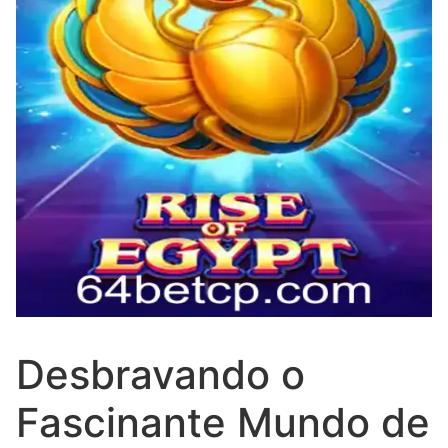
Desbravando o
Fascinante Mundo de