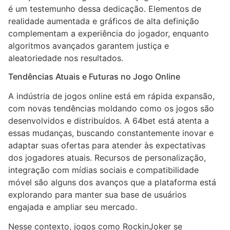
é um testemunho dessa dedicação. Elementos de
realidade aumentada e gráficos de alta definição
complementam a experiência do jogador, enquanto
algoritmos avançados garantem justiça e
aleatoriedade nos resultados.
Tendências Atuais e Futuras no Jogo Online
A indústria de jogos online está em rápida expansão,
com novas tendências moldando como os jogos são
desenvolvidos e distribuídos. A 64bet está atenta a
essas mudanças, buscando constantemente inovar e
adaptar suas ofertas para atender às expectativas
dos jogadores atuais. Recursos de personalização,
integração com mídias sociais e compatibilidade
móvel são alguns dos avanços que a plataforma está
explorando para manter sua base de usuários
engajada e ampliar seu mercado.
Nesse contexto, jogos como RockinJoker se