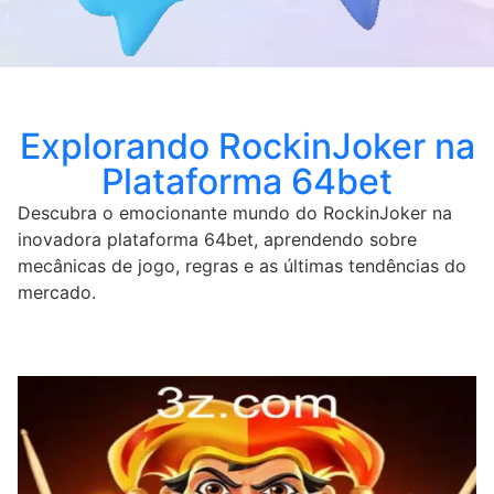
Explorando RockinJoker na
Plataforma 64bet
Descubra o emocionante mundo do RockinJoker na
inovadora plataforma 64bet, aprendendo sobre
mecânicas de jogo, regras e as últimas tendências do
mercado.