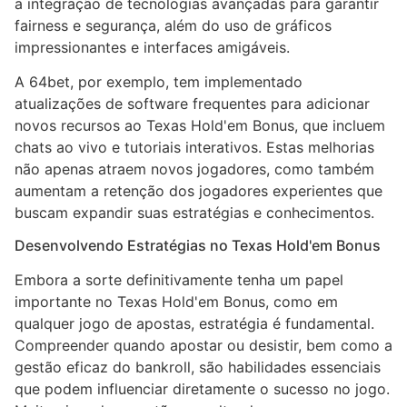
a integração de tecnologias avançadas para garantir
fairness e segurança, além do uso de gráficos
impressionantes e interfaces amigáveis.
A 64bet, por exemplo, tem implementado
atualizações de software frequentes para adicionar
novos recursos ao Texas Hold'em Bonus, que incluem
chats ao vivo e tutoriais interativos. Estas melhorias
não apenas atraem novos jogadores, como também
aumentam a retenção dos jogadores experientes que
buscam expandir suas estratégias e conhecimentos.
Desenvolvendo Estratégias no Texas Hold'em Bonus
Embora a sorte definitivamente tenha um papel
importante no Texas Hold'em Bonus, como em
qualquer jogo de apostas, estratégia é fundamental.
Compreender quando apostar ou desistir, bem como a
gestão eficaz do bankroll, são habilidades essenciais
que podem influenciar diretamente o sucesso no jogo.