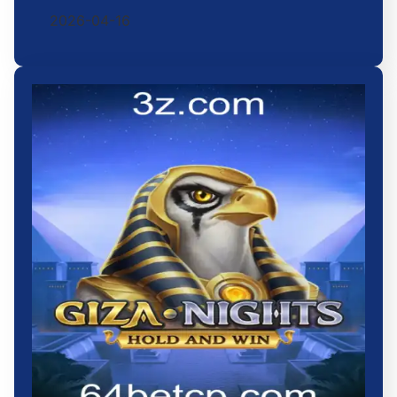
2026-04-16