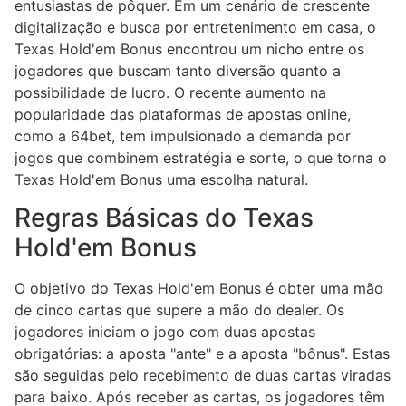
entusiastas de pôquer. Em um cenário de crescente
digitalização e busca por entretenimento em casa, o
Texas Hold'em Bonus encontrou um nicho entre os
jogadores que buscam tanto diversão quanto a
possibilidade de lucro. O recente aumento na
popularidade das plataformas de apostas online,
como a 64bet, tem impulsionado a demanda por
jogos que combinem estratégia e sorte, o que torna o
Texas Hold'em Bonus uma escolha natural.
Regras Básicas do Texas
Hold'em Bonus
O objetivo do Texas Hold'em Bonus é obter uma mão
de cinco cartas que supere a mão do dealer. Os
jogadores iniciam o jogo com duas apostas
obrigatórias: a aposta "ante" e a aposta "bônus". Estas
são seguidas pelo recebimento de duas cartas viradas
para baixo. Após receber as cartas, os jogadores têm