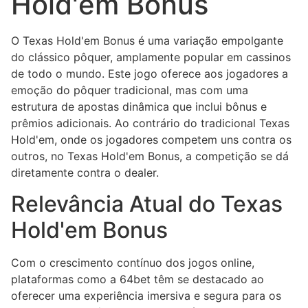
Hold'em Bonus
O Texas Hold'em Bonus é uma variação empolgante
do clássico pôquer, amplamente popular em cassinos
de todo o mundo. Este jogo oferece aos jogadores a
emoção do pôquer tradicional, mas com uma
estrutura de apostas dinâmica que inclui bônus e
prêmios adicionais. Ao contrário do tradicional Texas
Hold'em, onde os jogadores competem uns contra os
outros, no Texas Hold'em Bonus, a competição se dá
diretamente contra o dealer.
Relevância Atual do Texas
Hold'em Bonus
Com o crescimento contínuo dos jogos online,
plataformas como a 64bet têm se destacado ao
oferecer uma experiência imersiva e segura para os