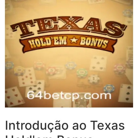
Introdução ao Texas