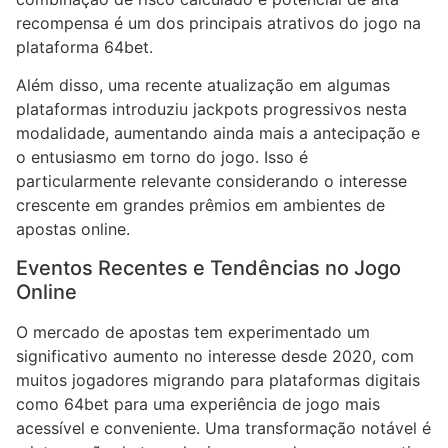
recompensa é um dos principais atrativos do jogo na
plataforma 64bet.
Além disso, uma recente atualização em algumas
plataformas introduziu jackpots progressivos nesta
modalidade, aumentando ainda mais a antecipação e
o entusiasmo em torno do jogo. Isso é
particularmente relevante considerando o interesse
crescente em grandes prêmios em ambientes de
apostas online.
Eventos Recentes e Tendências no Jogo
Online
O mercado de apostas tem experimentado um
significativo aumento no interesse desde 2020, com
muitos jogadores migrando para plataformas digitais
como 64bet para uma experiência de jogo mais
acessível e conveniente. Uma transformação notável é