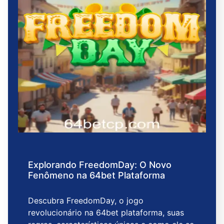
Explorando FreedomDay: O Novo
Fenômeno na 64bet Plataforma
Descubra FreedomDay, o jogo
revolucionário na 64bet plataforma, suas