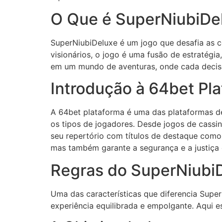
O Que é SuperNiubiDe
SuperNiubiDeluxe é um jogo que desafia as c
visionários, o jogo é uma fusão de estratégi
em um mundo de aventuras, onde cada decisão
Introdução à 64bet Pl
A 64bet plataforma é uma das plataformas d
os tipos de jogadores. Desde jogos de cassin
seu repertório com títulos de destaque como
mas também garante a segurança e a justiça 
Regras do SuperNiubi
Uma das características que diferencia Supe
experiência equilibrada e empolgante. Aqui 