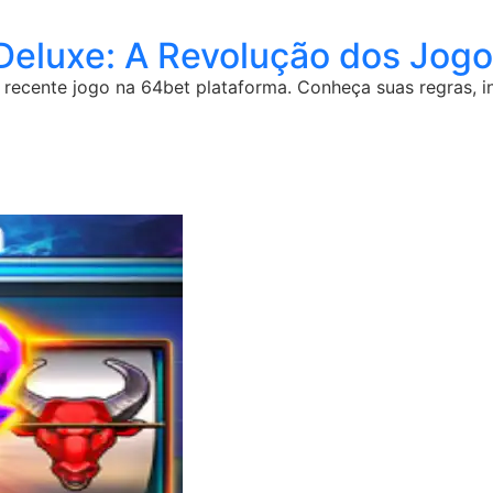
eluxe: A Revolução dos Jogo
 recente jogo na 64bet plataforma. Conheça suas regras,