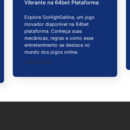
Vibrante na 64bet Plataforma
Explore GoHighGallina, um jogo
inovador disponível na 64bet
plataforma. Conheça suas
mecânicas, regras e como esse
entretenimento se destaca no
mundo dos jogos online.
2026-05-29