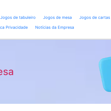
Jogos de tabuleiro
Jogos de mesa
Jogos de cartas
ica Privacidade
Notícias da Empresa
esa