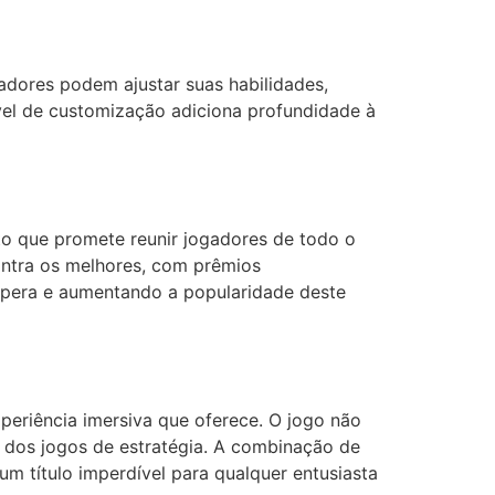
adores podem ajustar suas habilidades,
vel de customização adiciona profundidade à
 que promete reunir jogadores de todo o
ntra os melhores, com prêmios
spera e aumentando a popularidade deste
periência imersiva que oferece. O jogo não
 dos jogos de estratégia. A combinação de
 título imperdível para qualquer entusiasta