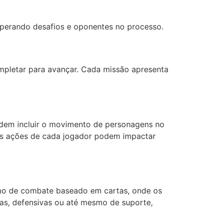
uperando desafios e oponentes no processo.
ompletar para avançar. Cada missão apresenta
dem incluir o movimento de personagens no
s as ações de cada jogador podem impactar
smo de combate baseado em cartas, onde os
vas, defensivas ou até mesmo de suporte,