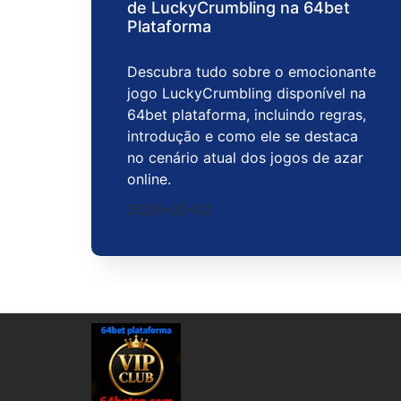
de LuckyCrumbling na 64bet
Plataforma
Descubra tudo sobre o emocionante
jogo LuckyCrumbling disponível na
64bet plataforma, incluindo regras,
introdução e como ele se destaca
no cenário atual dos jogos de azar
online.
2026-03-02