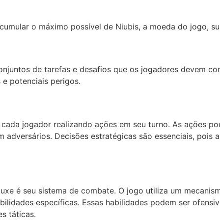
acumular o máximo possível de Niubis, a moeda do jogo, s
conjuntos de tarefas e desafios que os jogadores devem c
 e potenciais perigos.
cada jogador realizando ações em seu turno. As ações po
om adversários. Decisões estratégicas são essenciais, poi
uxe é seu sistema de combate. O jogo utiliza um mecani
bilidades específicas. Essas habilidades podem ser ofensi
s táticas.