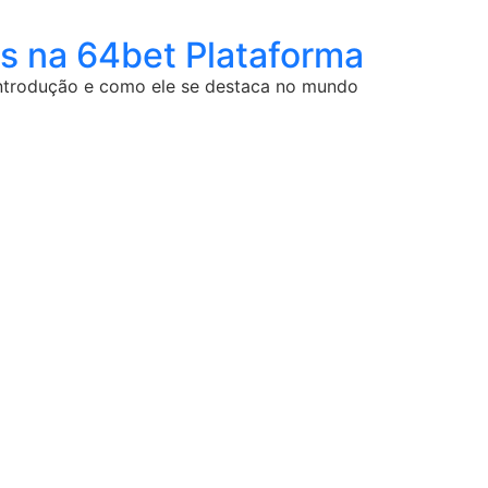
s na 64bet Plataforma
 introdução e como ele se destaca no mundo