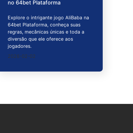
no 64bet Plataforma
Explore o intrigante jogo AliBaba na
64bet Plataforma, conheça suas
regras, mecânicas únicas e toda a
diversão que ele oferece aos
jogadores.
2026-02-02