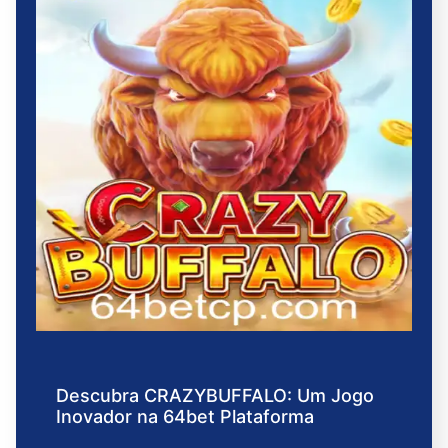
Descubra CRAZYBUFFALO: Um Jogo
Inovador na 64bet Plataforma