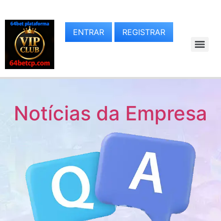
ENTRAR
REGISTRAR
Notícias da Empresa