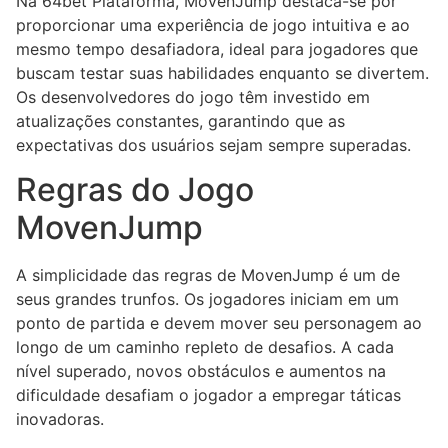
Na 64bet Plataforma, MovenJump destaca-se por
proporcionar uma experiência de jogo intuitiva e ao
mesmo tempo desafiadora, ideal para jogadores que
buscam testar suas habilidades enquanto se divertem.
Os desenvolvedores do jogo têm investido em
atualizações constantes, garantindo que as
expectativas dos usuários sejam sempre superadas.
Regras do Jogo
MovenJump
A simplicidade das regras de MovenJump é um de
seus grandes trunfos. Os jogadores iniciam em um
ponto de partida e devem mover seu personagem ao
longo de um caminho repleto de desafios. A cada
nível superado, novos obstáculos e aumentos na
dificuldade desafiam o jogador a empregar táticas
inovadoras.