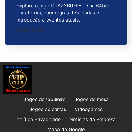
Explore o jogo CRAZYBUFFALO na 64bet
plataforma, com regras detalhadas e
introdução a eventos atuais.
2026-04-14
Jogos de tabuleiro
Jogos de mesa
Jogos de cartas
Videogames
política Privacidade
Notícias da Empresa
Mapa do Google