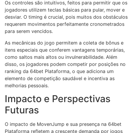
Os controles são intuitivos, feitos para permitir que os
jogadores utilizem teclas básicas para pular, mover e
desviar. O timing é crucial, pois muitos dos obstáculos
requerem movimentos perfeitamente cronometrados
para serem vencidos.
As mecânicas do jogo permitem a coleta de bônus e
itens especiais que conferem vantagens temporárias,
como saltos mais altos ou invulnerabilidade. Além
disso, os jogadores podem competir por posições no
ranking da 64bet Plataforma, o que adiciona um
elemento de competição saudável e incentiva as
melhorias pessoais.
Impacto e Perspectivas
Futuras
O impacto de MovenJump e sua presença na 64bet
Plataforma refletem a crescente demanda por jogos