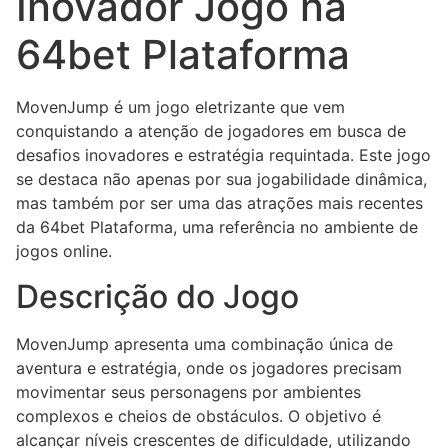
Inovador Jogo na
64bet Plataforma
MovenJump é um jogo eletrizante que vem
conquistando a atenção de jogadores em busca de
desafios inovadores e estratégia requintada. Este jogo
se destaca não apenas por sua jogabilidade dinâmica,
mas também por ser uma das atrações mais recentes
da 64bet Plataforma, uma referência no ambiente de
jogos online.
Descrição do Jogo
MovenJump apresenta uma combinação única de
aventura e estratégia, onde os jogadores precisam
movimentar seus personagens por ambientes
complexos e cheios de obstáculos. O objetivo é
alcançar níveis crescentes de dificuldade, utilizando