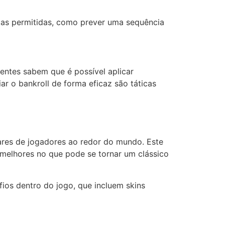
tas permitidas, como prever uma sequência
ntes sabem que é possível aplicar
r o bankroll de forma eficaz são táticas
ares de jogadores ao redor do mundo. Este
elhores no que pode se tornar um clássico
ios dentro do jogo, que incluem skins