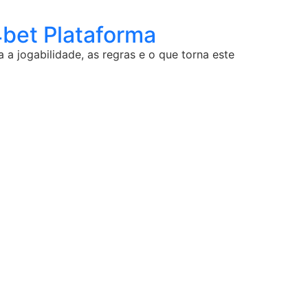
4bet Plataforma
a jogabilidade, as regras e o que torna este