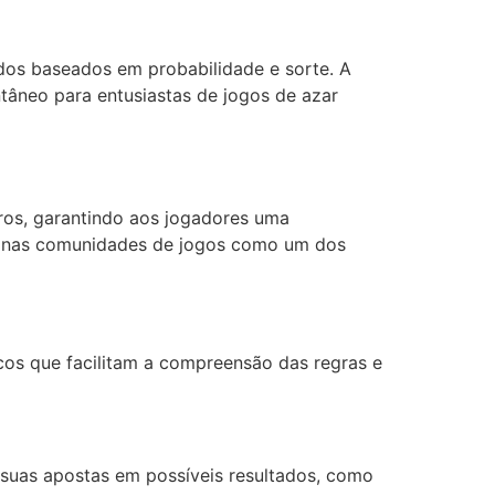
dos baseados em probabilidade e sorte. A
ntâneo para entusiastas de jogos de azar
ros, garantindo aos jogadores uma
ada nas comunidades de jogos como um dos
icos que facilitam a compreensão das regras e
 suas apostas em possíveis resultados, como