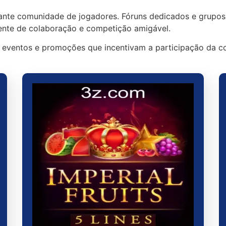
nte comunidade de jogadores. Fóruns dedicados e grupos n
ente de colaboração e competição amigável.
 eventos e promoções que incentivam a participação da 