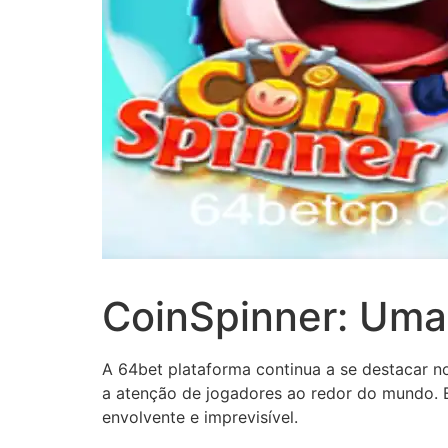
CoinSpinner: Uma
A 64bet plataforma continua a se destacar n
a atenção de jogadores ao redor do mundo. 
envolvente e imprevisível.