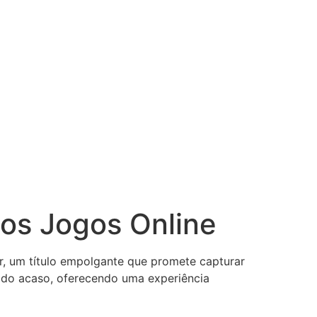
os Jogos Online
r, um título empolgante que promete capturar
 do acaso, oferecendo uma experiência