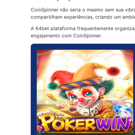
CoinSpinner não seria o mesmo sem sua vibra
compartilham experiências, criando um ambi
A 64bet plataforma frequentemente organiza
engajamento com CoinSpinner.