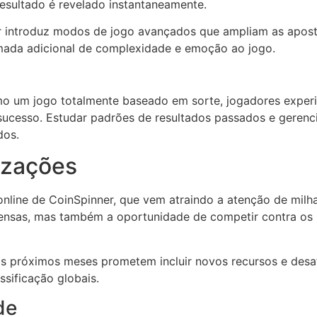
resultado é revelado instantaneamente.
er introduz modos de jogo avançados que ampliam as apos
amada adicional de complexidade e emoção ao jogo.
 um jogo totalmente baseado em sorte, jogadores experie
ucesso. Estudar padrões de resultados passados e gerencia
dos.
izações
nline de CoinSpinner, que vem atraindo a atenção de milh
nsas, mas também a oportunidade de competir contra os m
s próximos meses prometem incluir novos recursos e desaf
ssificação globais.
de