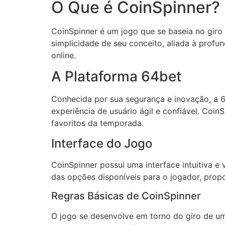
O Que é CoinSpinner?
CoinSpinner é um jogo que se baseia no giro
simplicidade de seu conceito, aliada à profu
online.
A Plataforma 64bet
Conhecida por sua segurança e inovação, a 
experiência de usuário ágil e confiável. Co
favoritos da temporada.
Interface do Jogo
CoinSpinner possui uma interface intuitiva e
das opções disponíveis para o jogador, prop
Regras Básicas de CoinSpinner
O jogo se desenvolve em torno do giro de um